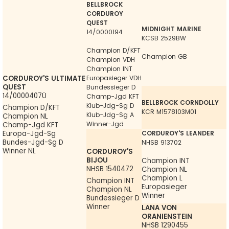
BELLBROCK
CORDUROY
QUEST
MIDNIGHT MARINE
14/0000194
KCSB 2529BW
Champion D/KFT
Champion GB
Champion VDH
Champion INT
CORDUROY'S ULTIMATE
Europasieger VDH
QUEST
Bundessieger D
14/0000407Ü
Champ-Jgd KFT
BELLBROCK CORNDOLLY
Klub-Jdg-Sg D
Champion D/KFT
KCR M1578103M01
Klub-Jdg-Sg A
Champion NL
Winner-Jgd
Champ-Jgd KFT
CORDUROY'S LEANDER
Europa-Jgd-Sg
Bundes-Jgd-Sg D
NHSB 913702
Winner NL
CORDUROY'S
BIJOU
Champion INT
NHSB 1540472
Champion NL
Champion L
Champion INT
Europasieger
Champion NL
Winner
Bundessieger D
Winner
LANA VON
ORANIENSTEIN
NHSB 1290455