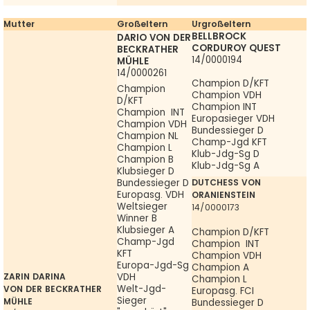
Mutter
Großeltern
Urgroßeltern
BELLBROCK
DARIO VON DER
CORDUROY QUEST
BECKRATHER
14/0000194
MÜHLE
14/0000261
Champion D/KFT
Champion
Champion VDH
D/KFT
Champion INT
Champion INT
Europasieger VDH
Champion VDH
Bundessieger D
Champion NL
Champ-Jgd KFT
Champion L
Klub-Jdg-Sg D
Champion B
Klub-Jdg-Sg A
Klubsieger D
DUTCHESS VON
Bundessieger D
Europasg. VDH
ORANIENSTEIN
Weltsieger
14/0000173
Winner B
Klubsieger A
Champion D/KFT
Champ-Jgd
Champion INT
KFT
Champion VDH
Europa-Jgd-Sg
Champion A
ZARIN DARINA
VDH
Champion L
Welt-Jgd-
VON DER BECKRATHER
Europasg. FCI
Sieger
MÜHLE
Bundessieger D