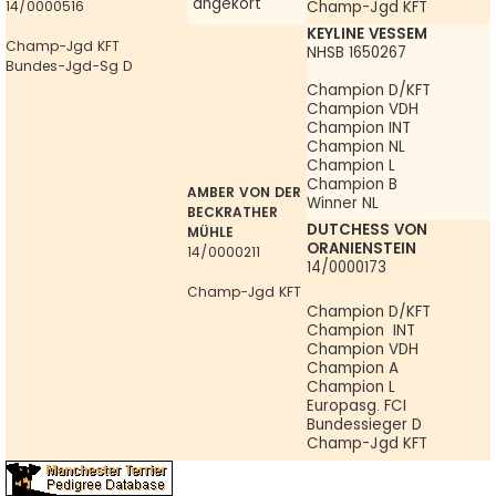
"angekört"
14/0000516
Champ-Jgd KFT
KEYLINE VESSEM
Champ-Jgd KFT
NHSB 1650267
Bundes-Jgd-Sg D
Champion D/KFT
Champion VDH
Champion INT
Champion NL
Champion L
Champion B
AMBER VON DER
Winner NL
BECKRATHER
DUTCHESS VON
MÜHLE
ORANIENSTEIN
14/0000211
14/0000173
Champ-Jgd KFT
Champion D/KFT
Champion INT
Champion VDH
Champion A
Champion L
Europasg. FCI
Bundessieger D
Champ-Jgd KFT