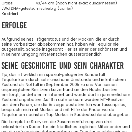
Größe:
43/44 cm (noch nicht exakt ausgemessen)
vWd DNA-getestet:
mischerbig (carrier)
Kastriert
Erfolge
Aufgrund seines Trägerstatus und der Macken, die er durch
seine Vorbesitzer abbekommen hat, haben wir Tequilar nie
ausgestellt. Schade insgesamt - er ist einer der schönsten und
in seinem Umgang mit Menschen ausserordentlich.
Seine Geschichte und sein Charakter
Tja, das ist wirklich ein spezial-gelagerter Sonderfall.
Tequilar kam durch sehr unschöne Umstände und in kritischem
Zustand als Notfall im September 2005 zu uns. Von seinen
ursprünglichen Besitzern kurzerhand an den Nächstbesten
enstorgt, landete er im Internet und wurde dort in jämmerlichem
Zustand angeboten. Auf Ihn aufmerksam wurden MT-Besitzer
aus dem Forum, die die Anzeige posteten. Ich war fassungslos,
besprach mich mit Markus und mit Hilfe der Finder wurde
Tequilar am nächsten Tag Markus in Süddeutschland übergeben.
Die komplette Story um die Zusammenführung von drei
unkastrierten Rüden für ein friedliches tägliches Miteinander und
um die erfolgreiche Aufpäppelung von Tequilar erzählen wir an