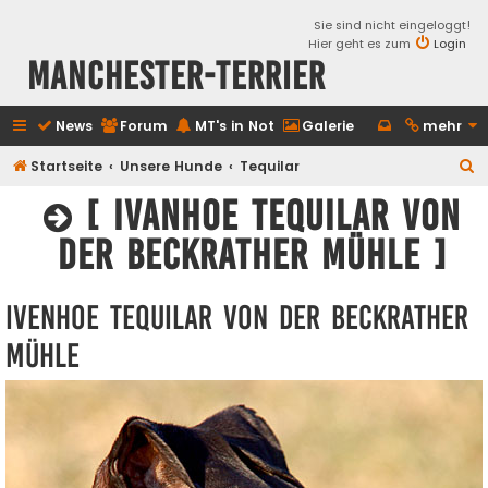
Sie sind nicht eingeloggt!
Hier geht es zum
Login
Manchester-Terrier
News
Forum
MT's in Not
Galerie
mehr
S
Startseite
Unsere Hunde
Tequilar
u
[ Ivanhoe Tequilar von
c
der Beckrather Mühle ]
h
e
Ivenhoe Tequilar von der Beckrather
Mühle