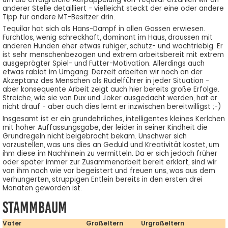
anderer Stelle detailliert - vielleicht steckt der eine oder andere
Tipp für andere MT-Besitzer drin.
Tequilar hat sich als Hans-Dampf in allen Gassen erwiesen.
Furchtlos, wenig schreckhaft, dominant im Haus, draussen mit
anderen Hunden eher etwas ruhiger, schutz- und wachtriebig. Er
ist sehr menschenbezogen und extrem arbeitsbereit mit extrem
ausgeprägter Spiel- und Futter-Motivation. Allerdings auch
etwas rabiat im Umgang. Derzeit arbeiten wir noch an der
Akzeptanz des Menschen als Rudelführer in jeder Situation -
aber konsequente Arbeit zeigt auch hier bereits große Erfolge.
Streiche, wie sie von Dux und Joker ausgedacht werden, hat er
nicht drauf - aber auch dies lernt er inzwischen bereitwilligst ;-)
Insgesamt ist er ein grundehrliches, intelligentes kleines Kerlchen
mit hoher Auffassungsgabe, der leider in seiner Kindheit die
Grundregeln nicht beigebracht bekam. Unschwer sich
vorzustellen, was uns dies an Geduld und Kreativität kostet, um
ihm diese im Nachhinein zu vermitteln. Da er sich jedoch früher
oder später immer zur Zusammenarbeit bereit erklärt, sind wir
von ihm nach wie vor begeistert und freuen uns, was aus dem
verhungerten, struppigen Entlein bereits in den ersten drei
Monaten geworden ist.
Stammbaum
Vater
Großeltern
Urgroßeltern